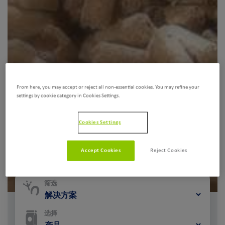
From here, you may accept or reject all non-essential cookies. You may refine your
settings by cookie category in Cookies Settings.
Cookies Settings
Accept Cookies
Reject Cookies
筛选
选择