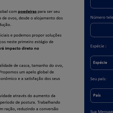
lobal com
poedeiras
para ser seu
Número tele
o de ovos, desde o alojamento dos
odução.
iciais e podemos propor soluções
cos neste primeiro estágio de
Espécie :
erá impacto direto no
alidade de casca, tamanho do ovo,
 Propomos um apelo global de
conômico e a satisfação dos seus
Seu país:
ividade através do aumento da
 período de postura. Trabalhando
om ração, reduzindo a conversão
Sua Mensa