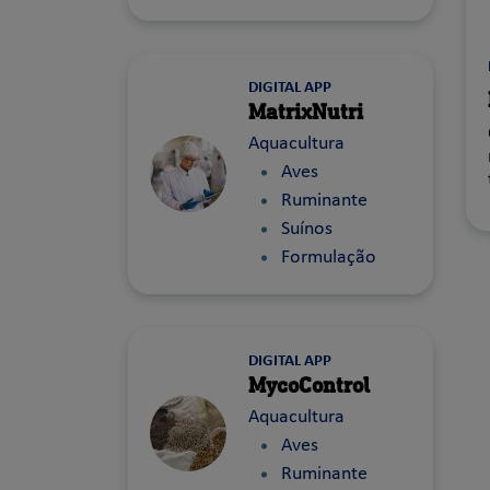
DIGITAL APP
MatrixNutri
Aquacultura
Aves
Ruminante
Suínos
Formulação
DIGITAL APP
MycoControl
Aquacultura
Aves
Ruminante