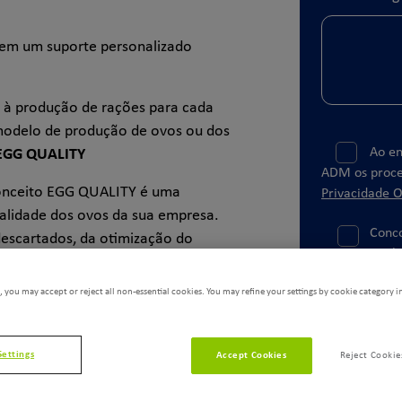
cem um suporte personalizado
 à produção de rações para cada
 modelo de produção de ovos ou dos
Ao en
EGG QUALITY
ADM os proce
onceito EGG QUALITY é uma
Privacidade O
alidade dos ovos da sua empresa.
Conco
descartados, da otimização do
mail.
as do mercado, de ovos com
de albúmem.
 you may accept or reject all non-essential cookies. You may refine your settings by cookie category i
r a performance da granja nos
Enviar
ar possibilidades de melhoria para
Settings
Accept Cookies
Reject Cookie