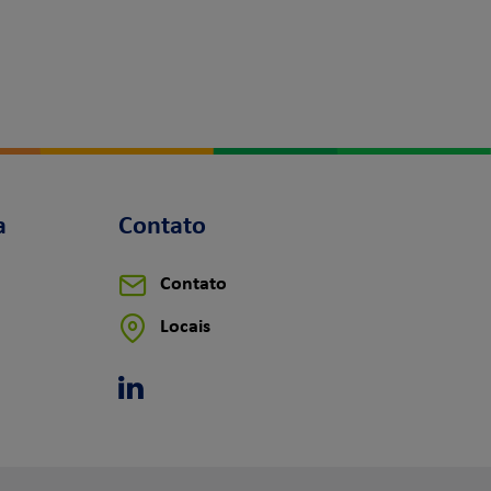
a
Contato
Contato
Locais
Linkedin