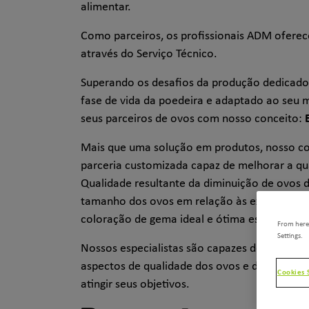
alimentar.
Como parceiros, os profissionais ADM ofere
através do Serviço Técnico.
Superando os desafios da produção dedicado
fase de vida da poedeira e adaptado ao seu
seus parceiros de ovos com nosso conceito:
Mais que uma solução em produtos, nosso c
parceria customizada capaz de melhorar a qu
Qualidade resultante da diminuição de ovos 
tamanho dos ovos em relação às expectativ
coloração de gema ideal e ótima espessura 
From here,
Settings.
Nossos especialistas são capazes de mensura
aspectos de qualidade dos ovos e de identific
Cookies 
atingir seus objetivos.