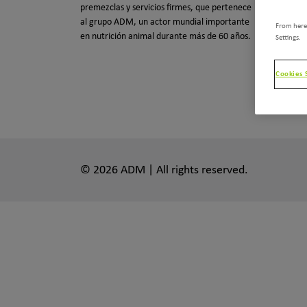
premezclas y servicios firmes, que pertenece
al grupo ADM, un actor mundial importante
From here,
en nutrición animal durante más de 60 años.
Settings.
Cookies 
© 2026 ADM | All rights reserved.