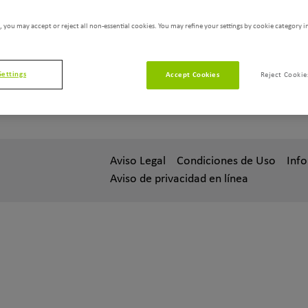
Mascotas
Pollos de
engorde
 you may accept or reject all non-essential cookies. You may refine your settings by cookie category i
Ponedoras y
Porcinos
reproductoras
Rumiantes
Settings
Accept Cookies
Reject Cookie
Aviso Legal
Condiciones de Uso
Inf
Aviso de privacidad en línea