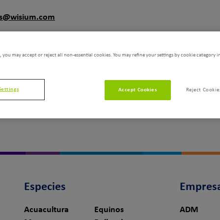
as@wisium.com
 Colonia Centro
 you may accept or reject all non-essential cookies. You may refine your settings by cookie category i
Settings
Accept Cookies
Reject Cookie
Especies
Empres
Acuacultura
Equinos
ADM