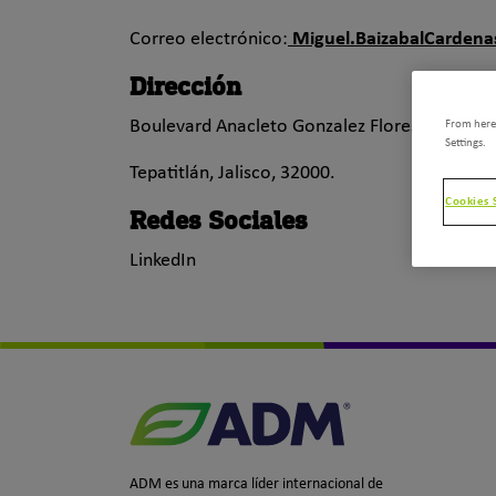
Correo electrónico:
Miguel.BaizabalCarden
Dirección
Boulevard Anacleto Gonzalez Flores No. 359,
From here,
Settings.
Tepatitlán, Jalisco, 32000.
Cookies 
Redes Sociales
LinkedIn
ADM es una marca líder internacional de